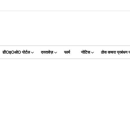
डीOइOओO पोर्टल
दस्तावेज़
फार्म
नोटिस
ठोस कचरा प्रबंधन प्