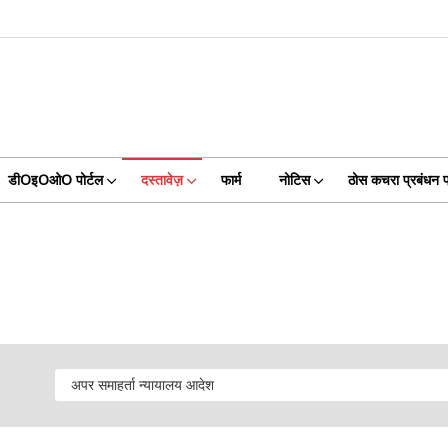
डीOइOओO पोर्टल
दस्तावेज़
फार्म
नोटिस
ठोस कचरा प्रबंधन प्